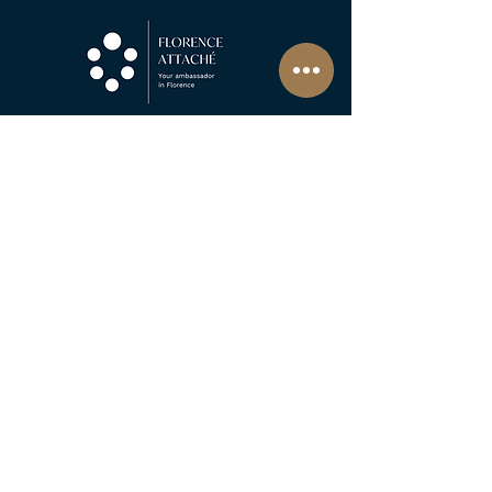
Work with us
· Hosts
· Hotels & Clubs
Piazza degli Strozzi 5, 50123 - Firenze (IT)
info@florenceattache.com
+39 347 18 13 280
Cookie Preferences
·
Privacy Policy
·
Terms and Conditions
Copyright © 2024 Florence Attaché di Roca Ticó Laura
P.I. 07265930482 · VAT N° IT07265930482
Chamber Of Commerce Of Florence Reg. N° FI-691355
RC Insurance Novis Compagnia Di Assicurazioni Spa N° 203561822
Insolvency And Bankruptcy Guarantee
Fondo Consortile Di Garanzia Vacanze Garantite® N° 2024041798AT